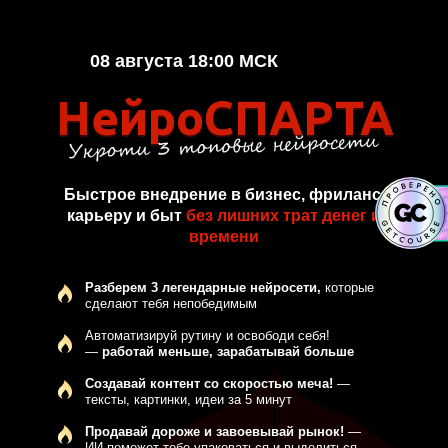
08 августа 18:00 МСК
НейроСПАРТА
НейроСПАРТА
Быстрое внедрение в бизнес, фриланс,
карьеру и быт
без лишних трат денег и
времени
Разберем 3 легендарные нейросети,
которые
сделают тебя непобедимым
Автоматизируй рутину и освободи себя!
—
работай меньше, зарабатывай больше
Создавай контент со скоростью меча!
—
тексты, картинки, идеи за 5 минут
Продавай дороже и завоевывай рынок!
—
ИИ поможет тебе упаковаться и выделиться