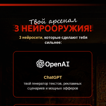
3 НЕЙРООРУЖИЯ!
3 НЕЙРООРУЖИЯ!
3 нейросети,
которые сделают тебя
сильнее:
ChatGPT
твой генератор текстов, рекламных
сценариев и мощных офферов