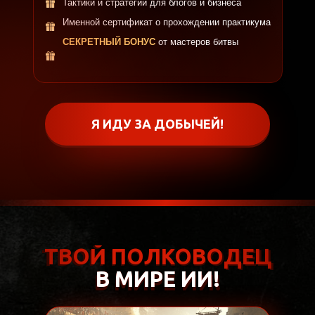
Тактики и стратегии для блогов и бизнеса
Именной сертификат о прохождении практикума
СЕКРЕТНЫЙ БОНУС
от мастеров битвы
Я ИДУ ЗА ДОБЫЧЕЙ!
ТВОЙ ПОЛКОВОДЕЦ
ТВОЙ ПОЛКОВОДЕЦ
В МИРЕ ИИ!
В МИРЕ ИИ!