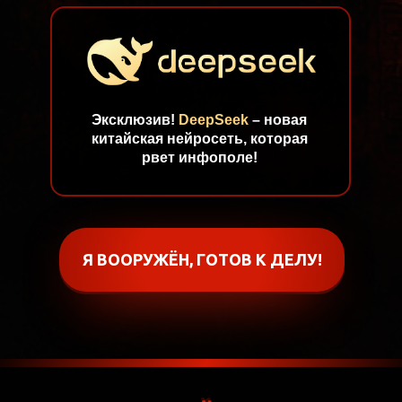
Эксклюзив!
DeepSeek
– новая
китайская нейросеть, которая
рвет инфополе!
Я ВООРУЖЁН, ГОТОВ К ДЕЛУ!