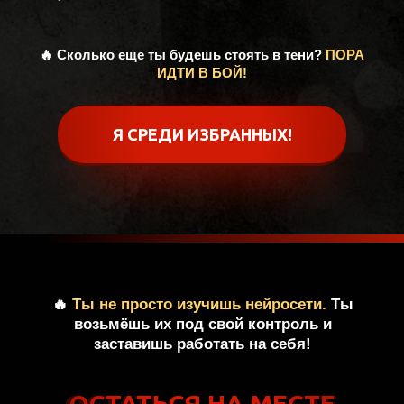
🔥 Сколько еще ты будешь стоять в тени?
ПОРА
ИДТИ В БОЙ!
Я СРЕДИ ИЗБРАННЫХ!
🔥
Ты не просто изучишь нейросети.
Ты
возьмёшь их под свой контроль и
заставишь работать на себя!
ОСТАТЬСЯ НА МЕСТЕ
ОСТАТЬСЯ НА МЕСТЕ